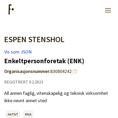
ESPEN STENSHOL
Artikler
Vis som JSON
Hjelp
Enkeltpersonforetak (ENK)
Organisasjonsnummer:
830804242
Kjøpe lister
REGISTRERT 9.2.2023
Priser
All annen faglig, vitenskapelig og teknisk virksomhet
ikke nevnt annet sted
AKTIVT
MVA