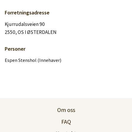
Logg inn
Forretningsadresse
Lag konto
Kjurrudalsveien 90
2550, OS I ØSTERDALEN
Personer
Espen Stenshol (Innehaver)
Om oss
FAQ