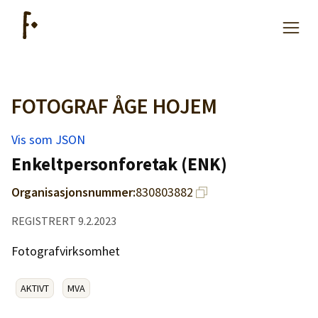
FOTOGRAF ÅGE HOJEM
Artikler
Vis som JSON
Hjelp
Enkeltpersonforetak (ENK)
Organisasjonsnummer:
830803882
Kjøpe lister
REGISTRERT 9.2.2023
Priser
Fotografvirksomhet
AKTIVT
MVA