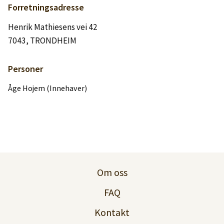
Logg inn
Forretningsadresse
Henrik Mathiesens vei 42
Lag konto
7043, TRONDHEIM
Personer
Åge Hojem (Innehaver)
Om oss
FAQ
Kontakt