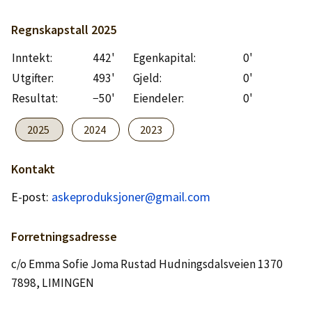
Logg inn
Regnskapstall
2025
Lag konto
Inntekt:
442'
Egenkapital:
0'
Utgifter:
493'
Gjeld:
0'
Resultat:
−50'
Eiendeler:
0'
2025
2024
2023
Kontakt
E-post:
askeproduksjoner@gmail.com
Forretningsadresse
c/o Emma Sofie Joma Rustad Hudningsdalsveien 1370
7898, LIMINGEN