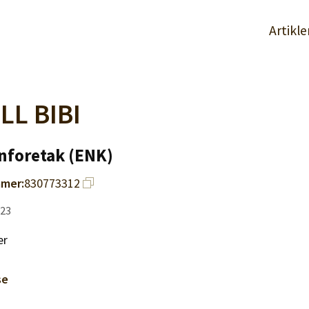
Artikle
LL BIBI
nforetak (ENK)
mer:
830773312
023
er
se