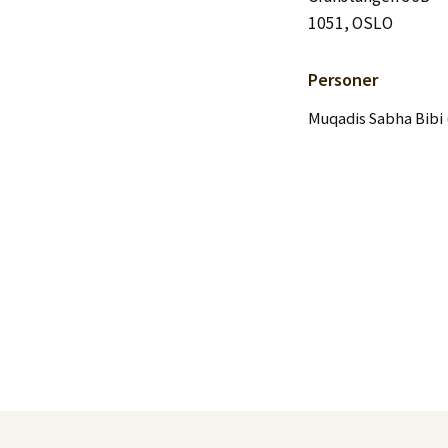
Logg inn
1051, OSLO
Lag konto
Personer
Muqadis Sabha Bibi 