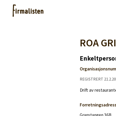
Artikler
ROA GRI
Hjelp
Enkeltperso
Organisasjonsnum
Kjøpe lister
REGISTRERT 21.2.2
Priser
Drift av restaurant
Forretningsadres
Granstangen 36B