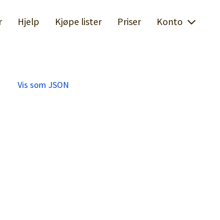
r
Hjelp
Kjøpe lister
Priser
Konto
Vis som JSON