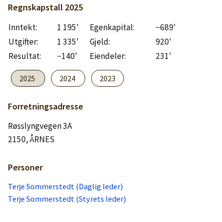
Logg inn
Regnskapstall
2025
Inntekt:
1 195'
Egenkapital:
−689'
Lag konto
Utgifter:
1 335'
Gjeld:
920'
Resultat:
−140'
Eiendeler:
231'
2025
2024
2023
Forretningsadresse
Røsslyngvegen 3A
2150, ÅRNES
Personer
Terje Sommerstedt (Daglig leder)
Terje Sommerstedt (Styrets leder)