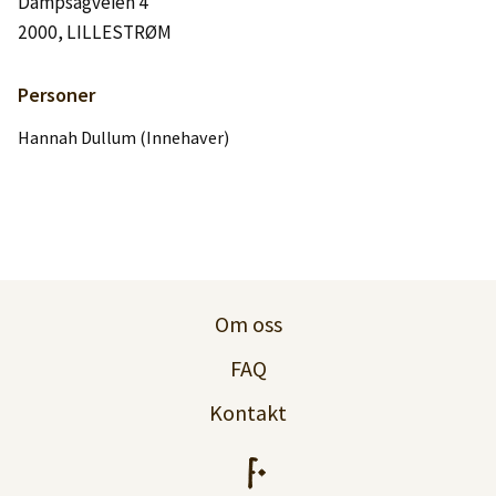
Dampsagveien 4
Logg inn
2000, LILLESTRØM
Lag konto
Personer
Hannah Dullum (Innehaver)
Om oss
FAQ
Kontakt