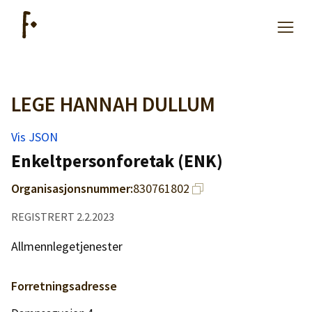
LEGE HANNAH DULLUM
Artikler
Vis JSON
Hjelp
Enkeltpersonforetak (ENK)
Organisasjonsnummer:
830761802
Kjøpe lister
REGISTRERT 2.2.2023
Priser
Allmennlegetjenester
Forretningsadresse