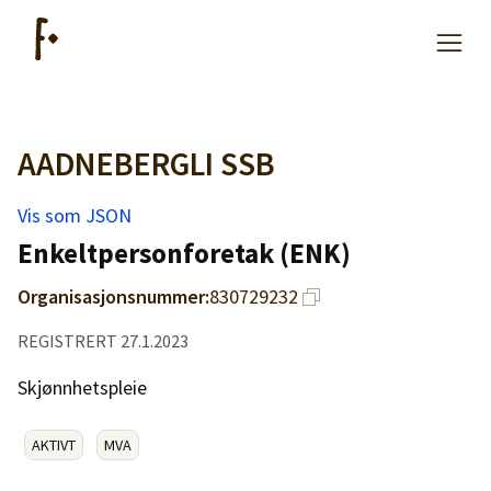
AADNEBERGLI SSB
Artikler
Vis som JSON
Hjelp
Enkeltpersonforetak (ENK)
Organisasjonsnummer:
830729232
Kjøpe lister
REGISTRERT 27.1.2023
Priser
Skjønnhetspleie
AKTIVT
MVA