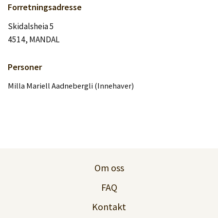
Logg inn
Forretningsadresse
Skidalsheia 5
Lag konto
4514, MANDAL
Personer
Milla Mariell Aadnebergli (Innehaver)
Om oss
FAQ
Kontakt