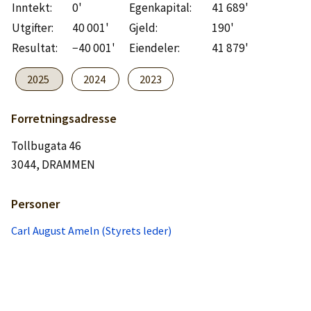
Logg inn
Inntekt:
0'
Egenkapital:
41 689'
Utgifter:
40 001'
Gjeld:
190'
Resultat:
−40 001'
Eiendeler:
41 879'
Lag konto
2025
2024
2023
Forretningsadresse
Tollbugata 46
3044, DRAMMEN
Personer
Carl August Ameln (Styrets leder)