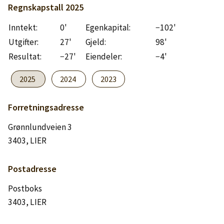
Logg inn
Regnskapstall
2025
Inntekt:
0'
Egenkapital:
−102'
Lag konto
Utgifter:
27'
Gjeld:
98'
Resultat:
−27'
Eiendeler:
−4'
2025
2024
2023
Forretningsadresse
Grønnlundveien 3
3403, LIER
Postadresse
Postboks
3403, LIER