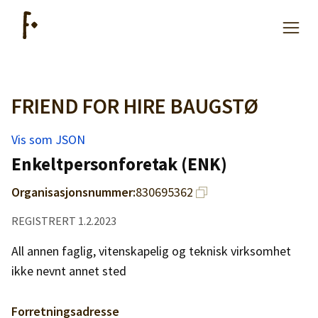
FRIEND FOR HIRE BAUGSTØ
Artikler
Vis som JSON
Hjelp
Enkeltpersonforetak (ENK)
Organisasjonsnummer:
830695362
Kjøpe lister
REGISTRERT 1.2.2023
Priser
All annen faglig, vitenskapelig og teknisk virksomhet
ikke nevnt annet sted
Forretningsadresse