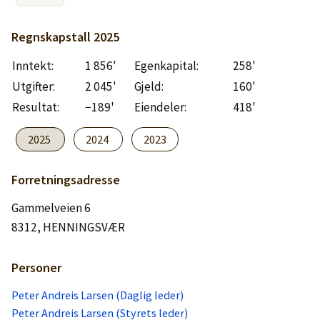
Logg inn
Regnskapstall
2025
Lag konto
Inntekt:
1 856'
Egenkapital:
258'
Utgifter:
2 045'
Gjeld:
160'
Resultat:
−189'
Eiendeler:
418'
2025
2024
2023
Forretningsadresse
Gammelveien 6
8312, HENNINGSVÆR
Personer
Peter Andreis Larsen (Daglig leder)
Peter Andreis Larsen (Styrets leder)