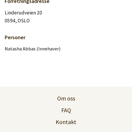
Logg inn
Forretningsadresse
Linderudveien 20
0594, OSLO
Lag konto
Personer
Natasha Abbas (Innehaver)
Om oss
FAQ
Kontakt