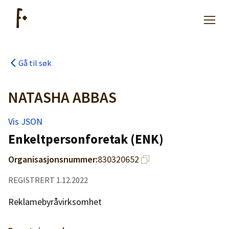
Gå til søk
Artikler
NATASHA ABBAS
Hjelp
Vis JSON
Enkeltpersonforetak (ENK)
Kjøpe lister
Organisasjonsnummer:
830320652
Priser
REGISTRERT 1.12.2022
Reklamebyråvirksomhet