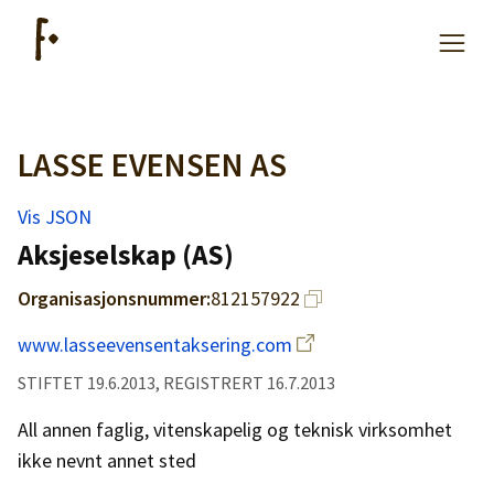
LASSE EVENSEN AS
Artikler
Vis JSON
Hjelp
Aksjeselskap (AS)
Organisasjonsnummer:
812157922
Kjøpe lister
www.lasseevensentaksering.com
Priser
STIFTET 19.6.2013, REGISTRERT 16.7.2013
All annen faglig, vitenskapelig og teknisk virksomhet
ikke nevnt annet sted