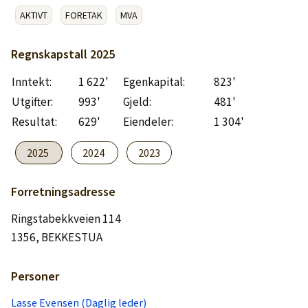
Logg inn
AKTIVT
FORETAK
MVA
Lag konto
Regnskapstall
2025
Inntekt:
1 622'
Egenkapital:
823'
Utgifter:
993'
Gjeld:
481'
Resultat:
629'
Eiendeler:
1 304'
2025
2024
2023
Forretningsadresse
Ringstabekkveien 114
1356, BEKKESTUA
Personer
Lasse Evensen (Daglig leder)