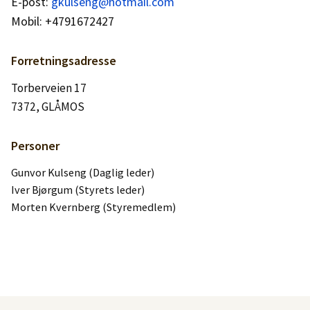
E-post:
Logg inn
gkulseng@hotmail.com
Mobil: +4791672427
Lag konto
Forretningsadresse
Torberveien 17
7372, GLÅMOS
Personer
Gunvor Kulseng (Daglig leder)
Iver Bjørgum (Styrets leder)
Morten Kvernberg (Styremedlem)