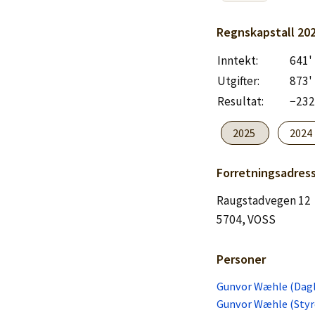
Logg inn
Regnskapstall
20
Lag konto
Inntekt:
641'
Utgifter:
873'
Resultat:
−232
2025
2024
Forretningsadres
Raugstadvegen 12
5704, VOSS
Personer
Gunvor Wæhle (Dagl
Gunvor Wæhle (Styre