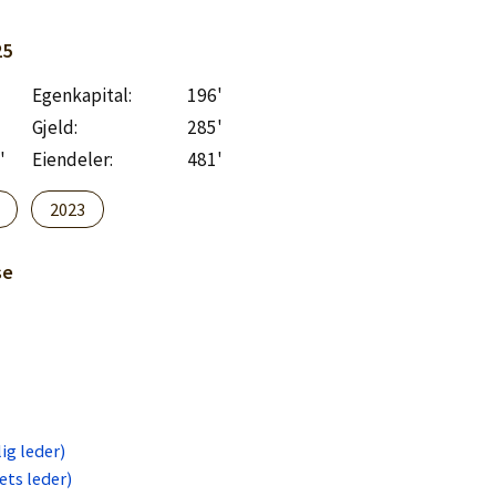
25
Egenkapital:
196'
Gjeld:
285'
'
Eiendeler:
481'
2023
se
ig leder)
ts leder)