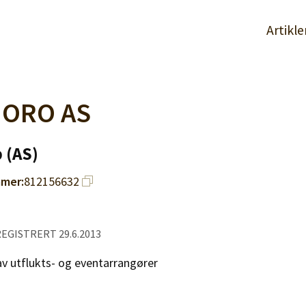
Artikle
ORO AS
 (AS)
mer:
812156632
 REGISTRERT 29.6.2013
 av utflukts- og eventarrangører