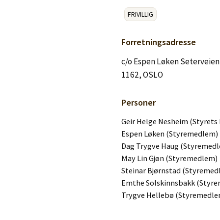
Logg inn
FRIVILLIG
Lag konto
Forretningsadresse
c/o Espen Løken Seterveien
1162, OSLO
Personer
Geir Helge Nesheim (Styrets 
Espen Løken (Styremedlem)
Dag Trygve Haug (Styremed
May Lin Gjøn (Styremedlem)
Steinar Bjørnstad (Styremed
Emthe Solskinnsbakk (Styr
Trygve Hellebø (Styremedle