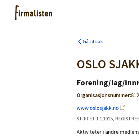
Gå til søk
Artikler
OSLO SJAK
Hjelp
Forening/lag/innr
Kjøpe lister
Organisasjonsnummer:
81
Priser
www.oslosjakk.no
STIFTET 1.1.1925, REGISTRER
Aktiviteter i andre medlem