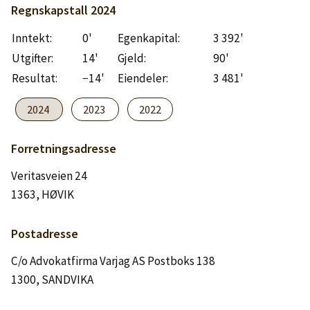
Logg inn
Regnskapstall
2024
Inntekt:
0'
Egenkapital:
3 392'
Lag konto
Utgifter:
14'
Gjeld:
90'
Resultat:
−14'
Eiendeler:
3 481'
2024
2023
2022
Forretningsadresse
Veritasveien 24
1363, HØVIK
Postadresse
C/o Advokatfirma Varjag AS Postboks 138
1300, SANDVIKA