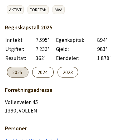
Logg inn
AKTIVT
FORETAK
MVA
Lag konto
Regnskapstall
2025
Inntekt:
7 595'
Egenkapital:
894'
Utgifter:
7 233'
Gjeld:
983'
Resultat:
362'
Eiendeler:
1 878'
2025
2024
2023
Forretningsadresse
Vollenveien 45
1390, VOLLEN
Personer