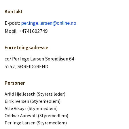
Logg inn
Kontakt
Lag konto
E-post:
per.inge.larsen@online.no
Mobil: +4741602749
Forretningsadresse
co/ Per Inge Larsen Søreidåsen 64
5252, SØREIDGREND
Personer
Arild Hjelleseth (Styrets leder)
Eirik Iversen (Styremedlem)
Atle Vikøyr (Styremedlem)
Oddvar Aarevoll (Styremedlem)
Per Inge Larsen (Styremedlem)