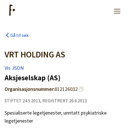
Gå til søk
Artikler
VRT HOLDING AS
Hjelp
Vis JSON
Aksjeselskap (AS)
Kjøpe lister
Organisasjonsnummer:
812126032
Priser
STIFTET 24.5.2013, REGISTRERT 26.6.2013
Spesialiserte legetjenester, unntatt psykiatriske
legetjenester