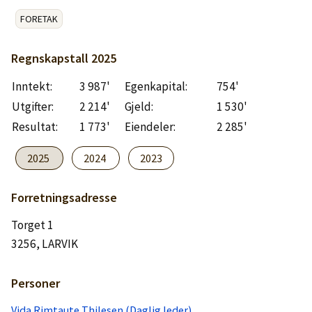
Logg inn
FORETAK
Lag konto
Regnskapstall
2025
Inntekt:
3 987'
Egenkapital:
754'
Utgifter:
2 214'
Gjeld:
1 530'
Resultat:
1 773'
Eiendeler:
2 285'
2025
2024
2023
Forretningsadresse
Torget 1
3256, LARVIK
Personer
Vida Rimtaute Thilesen (Daglig leder)