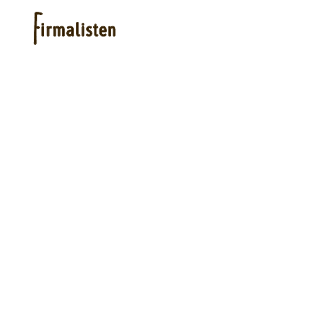
Hjelp
Kjøpe lister
Priser
Logg inn