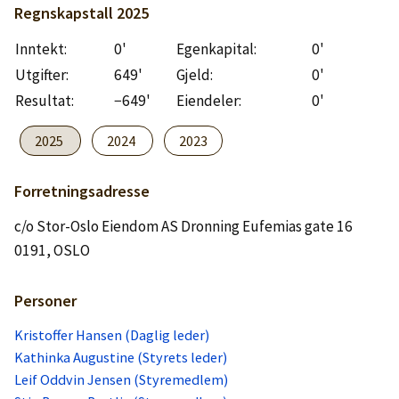
Logg inn
Regnskapstall
2025
Inntekt:
0'
Egenkapital:
0'
Lag konto
Utgifter:
649'
Gjeld:
0'
Resultat:
−649'
Eiendeler:
0'
2025
2024
2023
Forretningsadresse
c/o Stor-Oslo Eiendom AS Dronning Eufemias gate 16
0191, OSLO
Personer
Kristoffer Hansen (Daglig leder)
Kathinka Augustine (Styrets leder)
Leif Oddvin Jensen (Styremedlem)