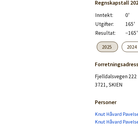
Logg inn
Regnskapstall
20
Inntekt:
0'
Lag konto
Utgifter:
165'
Resultat:
−165'
2025
2024
Forretningsadres
Fjelldalsvegen 222
3721, SKIEN
Personer
Knut Håvard Pavelse
Knut Håvard Pavelse