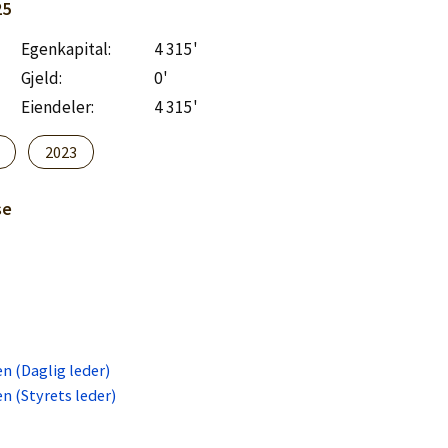
25
Egenkapital:
4 315'
Gjeld:
0'
Eiendeler:
4 315'
2023
se
n (Daglig leder)
n (Styrets leder)