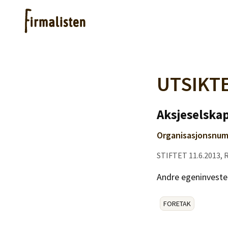
Artikler
UTSIKT
Hjelp
Aksjeselskap
Organisasjonsnum
Kjøpe lister
STIFTET 11.6.2013, 
Priser
Andre egeninveste
FORETAK