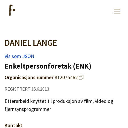
DANIEL LANGE
Artikler
Vis som JSON
Hjelp
Enkeltpersonforetak (ENK)
Organisasjonsnummer:
812075462
Kjøpe lister
REGISTRERT 15.6.2013
Priser
Etterarbeid knyttet til produksjon av film, video og
fjernsynsprogrammer
Kontakt