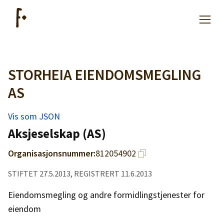
STORHEIA EIENDOMSMEGLING
Artikler
AS
Hjelp
Vis som JSON
Aksjeselskap (AS)
Kjøpe lister
Organisasjonsnummer:
812054902
Priser
STIFTET 27.5.2013, REGISTRERT 11.6.2013
Eiendomsmegling og andre formidlingstjenester for
eiendom