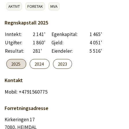
Logg inn
AKTIVT
FORETAK
MVA
Lag konto
Regnskapstall
2025
Inntekt:
2 141'
Egenkapital:
1 465'
Utgifter:
1 860'
Gjeld:
4 051'
Resultat:
281'
Eiendeler:
5 516'
2025
2024
2023
Kontakt
Mobil: +4791560775
Forretningsadresse
Kirkeringen 17
7080, HEIMDAL