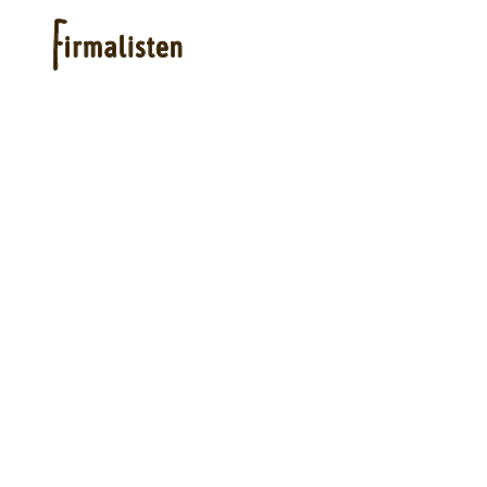
Hjelp
Kjøpe lister
Priser
Logg inn