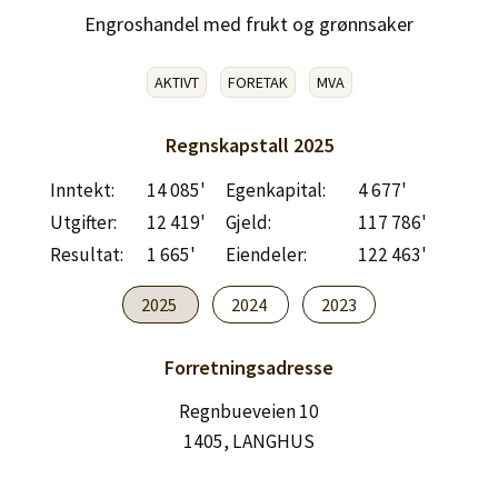
Engroshandel med frukt og grønnsaker
AKTIVT
FORETAK
MVA
Regnskapstall
2025
Inntekt:
14 085'
Egenkapital:
4 677'
Utgifter:
12 419'
Gjeld:
117 786'
Resultat:
1 665'
Eiendeler:
122 463'
2025
2024
2023
Forretningsadresse
Regnbueveien 10
1405, LANGHUS