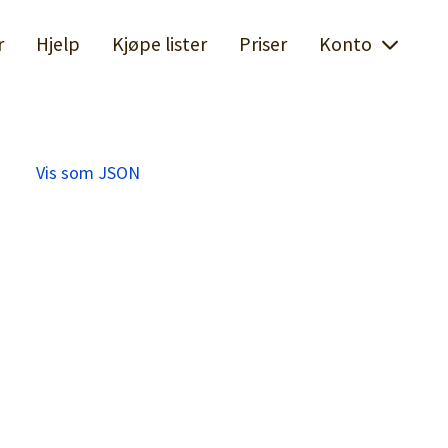
r
Hjelp
Kjøpe lister
Priser
Konto
Vis som JSON