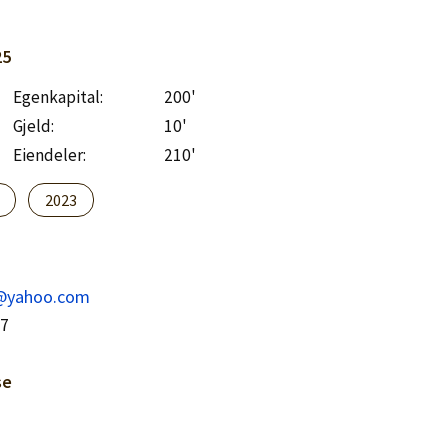
25
Egenkapital:
200'
Gjeld:
10'
Eiendeler:
210'
2023
u@yahoo.com
87
se