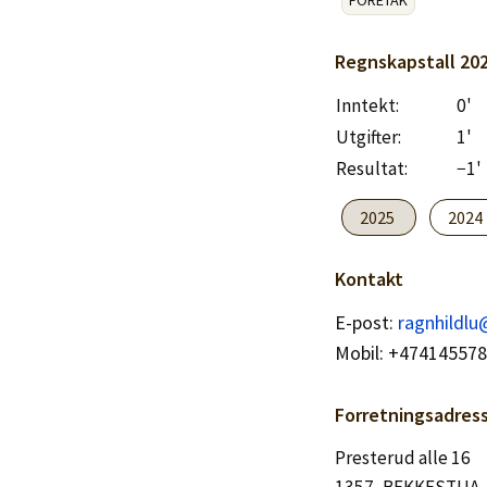
Logg inn
FORETAK
Regnskapstall
20
Lag konto
Inntekt:
0'
Utgifter:
1'
Resultat:
−1'
2025
2024
Kontakt
E-post:
ragnhildl
Mobil: +47414557
Forretningsadres
Presterud alle 16