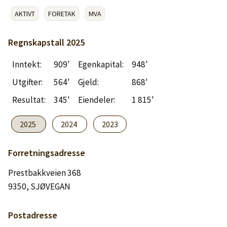
Logg inn
AKTIVT
FORETAK
MVA
Lag konto
Regnskapstall
2025
Inntekt:
909'
Egenkapital:
948'
Utgifter:
564'
Gjeld:
868'
Resultat:
345'
Eiendeler:
1 815'
2025
2024
2023
Forretningsadresse
Prestbakkveien 368
9350, SJØVEGAN
Postadresse