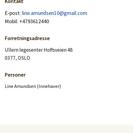
Logg inn
Kontakt
E-post:
line.amundsen10@gmail.com
Mobil: +4793612440
Lag konto
Forretningsadresse
Ullern legesenter Hoffsveien 48
0377, OSLO
Personer
Line Amundsen (Innehaver)