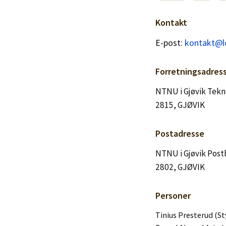
Logg inn
Kontakt
Lag konto
E-post:
kontakt@l
Forretningsadres
NTNU i Gjøvik Tekn
2815, GJØVIK
Postadresse
NTNU i Gjøvik Post
2802, GJØVIK
Personer
Tinius Presterud (St