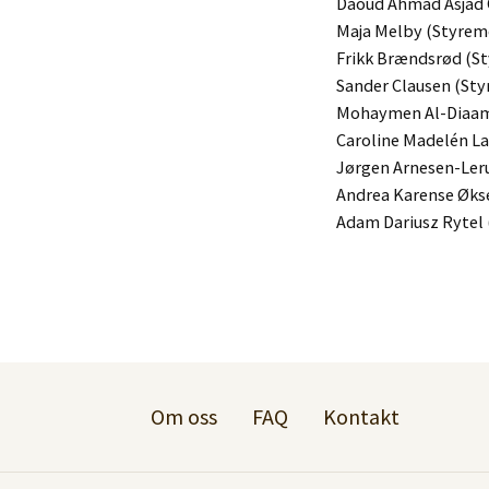
Daoud Ahmad Asjad
Maja Melby (Styre
Frikk Brændsrød (S
Sander Clausen (St
Mohaymen Al-Diaam
Caroline Madelén L
Jørgen Arnesen-Le
Andrea Karense Øks
Adam Dariusz Rytel
Om oss
FAQ
Kontakt