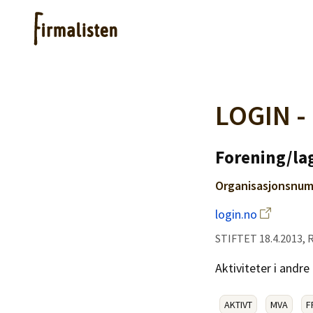
Artikler
LOGIN -
Hjelp
Forening/lag
Organisasjonsnum
Kjøpe lister
login.no
STIFTET 18.4.2013,
Priser
Aktiviteter i andr
AKTIVT
MVA
F