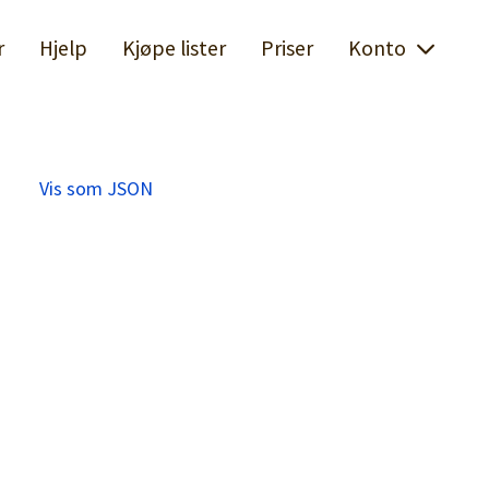
r
Hjelp
Kjøpe lister
Priser
Konto
Vis som JSON