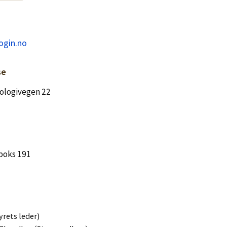
ogin.no
se
ologivegen 22
boks 191
yrets leder)