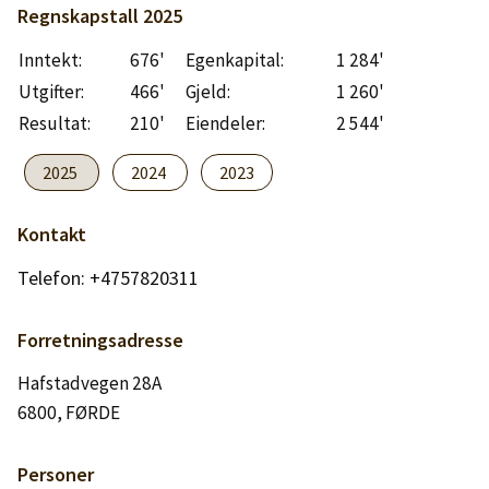
Logg inn
Regnskapstall
2025
Inntekt:
676'
Egenkapital:
1 284'
Lag konto
Utgifter:
466'
Gjeld:
1 260'
Resultat:
210'
Eiendeler:
2 544'
2025
2024
2023
Kontakt
Telefon: +4757820311
Forretningsadresse
Hafstadvegen 28A
6800, FØRDE
Personer