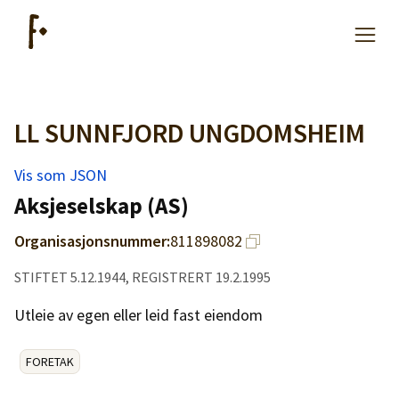
LL SUNNFJORD UNGDOMSHEIM
Artikler
Vis som JSON
Hjelp
Aksjeselskap (AS)
Organisasjonsnummer:
811898082
Kjøpe lister
STIFTET 5.12.1944, REGISTRERT 19.2.1995
Priser
Utleie av egen eller leid fast eiendom
FORETAK