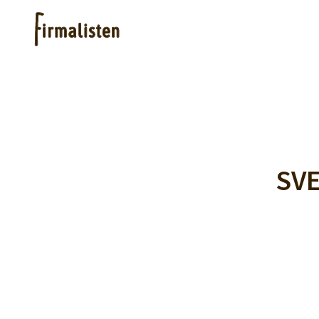
Hjelp
Kjøpe lister
SV
Priser
Logg inn