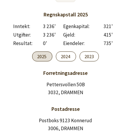
Regnskapstall
2025
Inntekt:
3 236'
Egenkapital:
321'
Utgifter:
3 236'
Gjeld:
415'
Resultat:
0'
Eiendeler:
735'
2025
2024
2023
Forretningsadresse
Pettersvollen 50B
3032, DRAMMEN
Postadresse
Postboks 9123 Konnerud
3006, DRAMMEN