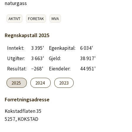
Logg inn
naturgass
AKTIVT
FORETAK
MVA
Lag konto
Regnskapstall
2025
Inntekt:
3 395'
Egenkapital:
6 034'
Utgifter:
3 663'
Gjeld:
38 917'
Resultat:
−268'
Eiendeler:
44 951'
2025
2024
2023
Forretningsadresse
Kokstadflaten 35
5257, KOKSTAD