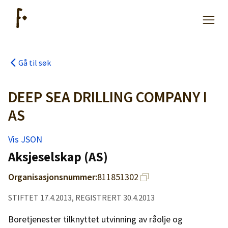
Gå til søk
Artikler
DEEP SEA DRILLING COMPANY I
Hjelp
AS
Vis JSON
Kjøpe lister
Aksjeselskap (AS)
Priser
Organisasjonsnummer:
811851302
STIFTET 17.4.2013, REGISTRERT 30.4.2013
Boretjenester tilknyttet utvinning av råolje og