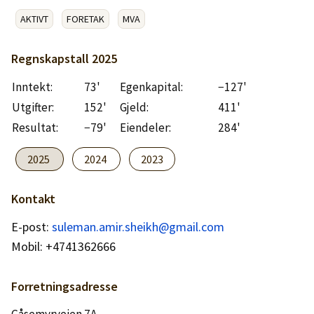
Logg inn
AKTIVT
FORETAK
MVA
Lag konto
Regnskapstall
2025
Inntekt:
73'
Egenkapital:
−127'
Utgifter:
152'
Gjeld:
411'
Resultat:
−79'
Eiendeler:
284'
2025
2024
2023
Kontakt
E-post:
suleman.amir.sheikh@gmail.com
Mobil: +4741362666
Forretningsadresse
Gåsemyrveien 7A