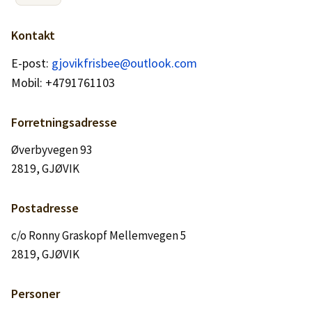
Logg inn
Kontakt
Lag konto
E-post:
gjovikfrisbee@outlook.com
Mobil: +4791761103
Forretningsadresse
Øverbyvegen 93
2819, GJØVIK
Postadresse
c/o Ronny Graskopf Mellemvegen 5
2819, GJØVIK
Personer