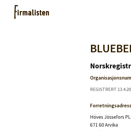
Artikler
BLUEBE
Hjelp
Norskregistr
Organisasjonsnum
Kjøpe lister
REGISTRERT 13.4.2
Priser
Forretningsadres
Höves Jössefors PL
671 60 Arvika