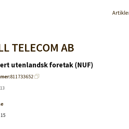
Artikle
LL TELECOM AB
ert utenlandsk foretak (NUF)
mer:
811733652
013
se
 15