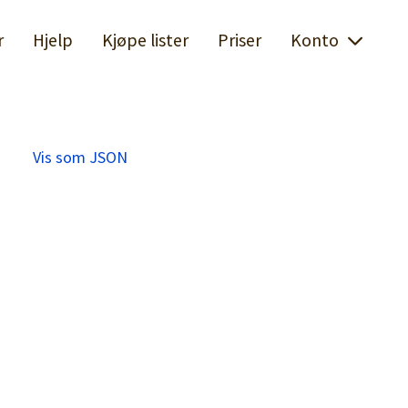
r
Hjelp
Kjøpe lister
Priser
Konto
Vis som JSON