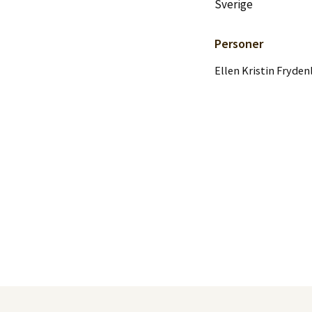
Logg inn
Sverige
Personer
Lag konto
Ellen Kristin Fryde