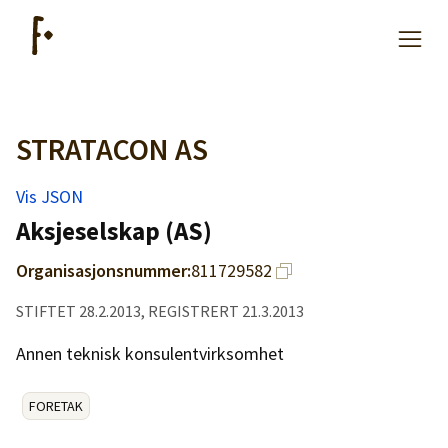
STRATACON AS
Artikler
Vis JSON
Hjelp
Aksjeselskap (AS)
Organisasjonsnummer:
811729582
Kjøpe lister
STIFTET 28.2.2013, REGISTRERT 21.3.2013
Priser
Annen teknisk konsulentvirksomhet
FORETAK