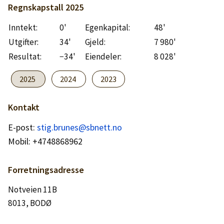
Logg inn
Regnskapstall
2025
Inntekt:
0'
Egenkapital:
48'
Lag konto
Utgifter:
34'
Gjeld:
7 980'
Resultat:
−34'
Eiendeler:
8 028'
2025
2024
2023
Kontakt
E-post:
stig.brunes@sbnett.no
Mobil: +4748868962
Forretningsadresse
Notveien 11B
8013, BODØ