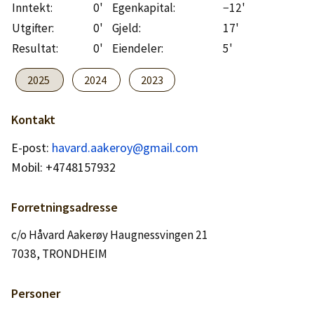
Logg inn
Inntekt:
0'
Egenkapital:
−12'
Utgifter:
0'
Gjeld:
17'
Resultat:
0'
Eiendeler:
5'
Lag konto
2025
2024
2023
Kontakt
E-post:
havard.aakeroy@gmail.com
Mobil: +4748157932
Forretningsadresse
c/o Håvard Aakerøy Haugnessvingen 21
7038, TRONDHEIM
Personer