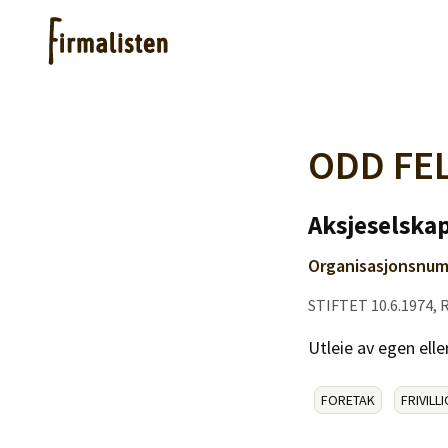
Artikler
ODD FE
Hjelp
Aksjeselskap
Organisasjonsnum
Kjøpe lister
STIFTET 10.6.1974,
Priser
Utleie av egen elle
FORETAK
FRIVILLI