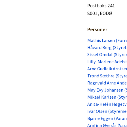
Postboks 241
8001, BODØ
Personer
Mathis Larsen (Forr
Håvard Berg (Styret
Sissel Omdal (Styr
Lilly-Marlene Adel
Arne Gudleik Arnts
Trond Sæthre (Sty
Ragnvald Arne Ande
May Evy Johansen 
Mikael Karlsen (St
Anita-Helèn Høgetv
Ivar Olsen (Styrem
Bjarne Eggen (Vara
Arnfinn Øverås (Va