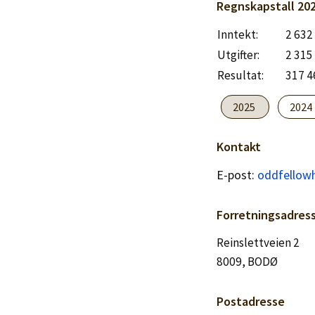
Logg inn
Regnskapstall
20
Inntekt:
2 632
Lag konto
Utgifter:
2 315
Resultat:
317 4
2025
2024
Kontakt
E-post:
oddfellow
Forretningsadres
Reinslettveien 2
8009, BODØ
Postadresse