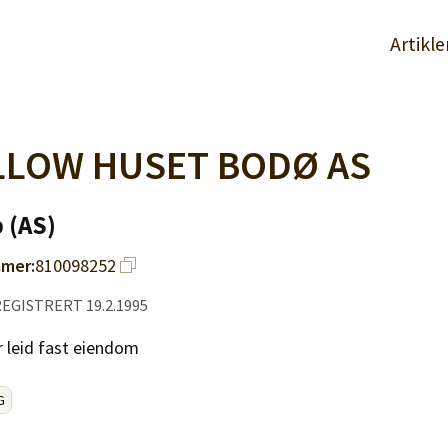
Artikle
LLOW HUSET BODØ AS
 (AS)
mer:
810098252
 REGISTRERT 19.2.1995
r leid fast eiendom
G