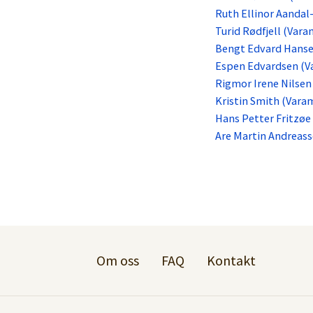
Ruth Ellinor Aanda
Turid Rødfjell (Var
Bengt Edvard Hans
Espen Edvardsen (
Rigmor Irene Nilse
Kristin Smith (Var
Hans Petter Fritzø
Are Martin Andreas
Om oss
FAQ
Kontakt