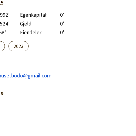
25
 992'
Egenkapital:
0'
 524'
Gjeld:
0'
68'
Eiendeler:
0'
2023
husetbodo@gmail.com
se